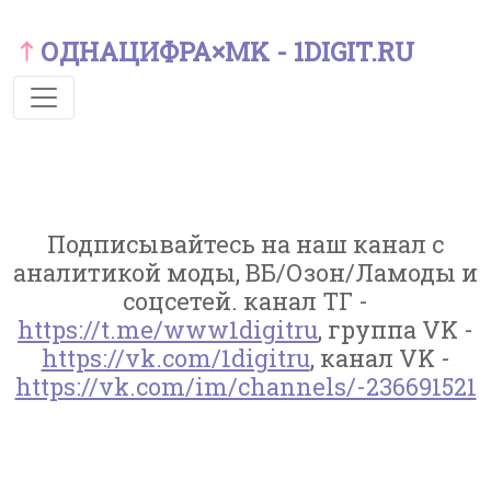
ОДНАЦИФРА×MK - 1DIGIT.RU
Подписывайтесь на наш канал с
аналитикой моды, ВБ/Озон/Ламоды и
соцсетей. канал ТГ -
https://t.me/www1digitru
, группа VK -
https://vk.com/1digitru
, канал VK -
https://vk.com/im/channels/-236691521