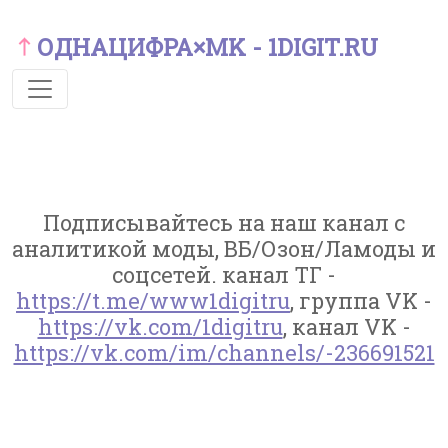
ОДНАЦИФРА×MK - 1DIGIT.RU
Подписывайтесь на наш канал с
аналитикой моды, ВБ/Озон/Ламоды и
соцсетей. канал ТГ -
https://t.me/www1digitru
, группа VK -
https://vk.com/1digitru
, канал VK -
https://vk.com/im/channels/-236691521