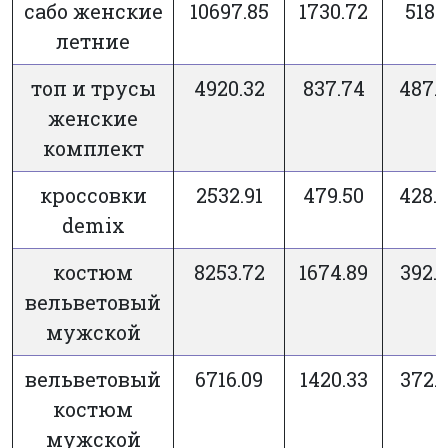
сабо женские
10697.85
1730.72
518.1
летние
топ и трусы
4920.32
837.74
487.
женские
комплект
кроссовки
2532.91
479.50
428.
demix
костюм
8253.72
1674.89
392.
вельветовый
мужской
вельветовый
6716.09
1420.33
372.
костюм
мужской