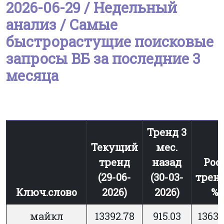
2026-06-29 / Недельный
анализ / Самые
быстрорастущие поисковые
запросы ВБ за последние 3
месяца
Тренд 3
Текущий
мес.
тренд
назад
Рос
(29-06-
(30-03-
тренд
Ключ.слово
2026)
2026)
%
майкл
13392.78
915.03
1363.