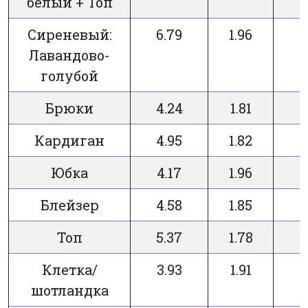
белый + Топ
Сиреневый:
6.79
1.96
Лавандово-
голубой
Брюки
4.24
1.81
Кардиган
4.95
1.82
Юбка
4.17
1.96
Блейзер
4.58
1.85
Топ
5.37
1.78
Клетка/
3.93
1.91
шотландка