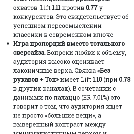
охватов: Lift
1.11
против
0.77
у
конкурентов. Это свидетельствует об
успешном переосмыслении
классики в современном ключе.
Игра пропорций вместо тотального
оверсайза.
Вопреки любви к объему,
аудитория высоко оценивает
лаконичные верха. Связка
«Без
рукавов + Топ»
имеет Lift
1.10
(при
0.78
в других каналах). В сочетании с
данными по палаццо (ER 7.01%) это
говорит о том, что аудитория ищет
не просто «большие вещи», а
выверенный контраст между
минималистичным верхом и