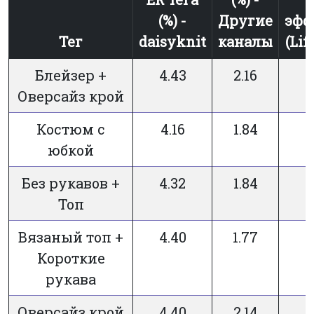
(%) -
Другие
эфф
Тег
daisyknit
каналы
(Lif
Блейзер +
4.43
2.16
Оверсайз крой
Костюм с
4.16
1.84
юбкой
Без рукавов +
4.32
1.84
Топ
Вязаный топ +
4.40
1.77
Короткие
рукава
Оверсайз крой
4.40
2.14