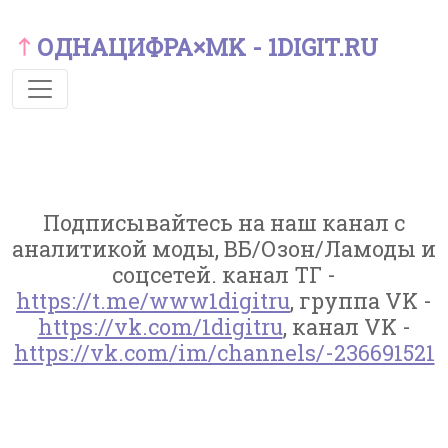
ОДНАЦИФРА×MK - 1DIGIT.RU
Подписывайтесь на наш канал с
аналитикой моды, ВБ/Озон/Ламоды и
соцсетей. канал ТГ -
https://t.me/www1digitru
, группа VK -
https://vk.com/1digitru
, канал VK -
https://vk.com/im/channels/-236691521