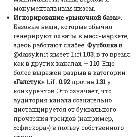
монументальным низом.
Игнорирование «рыночной базы».
Базовые вещи, которые обычно
генерируют охваты в масс-маркете,
здесь работают слабее.
Футболка
в
@daisyknit имеет Lift
1.03
, в то время
как в других каналах —
1.10
. Еще
более выражен разрыв в категории
«Галстук»
: Lift
0.92
против
1.31
у
конкурентов. Это означает, что
аудитория канала сознательно
дистанцируется от буквального
прочтения трендов (например,
«офискора») в пользу собственного
стиля.