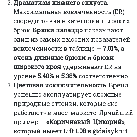
Драматизм нижнего силуэта.
Максимальная вовлеченность (ER)
сосредоточена в категории широких
брюк.
Брюки палаццо
показывают
один из самых высоких показателей
вовлеченности в таблице —
7.01%
, а
очень длинные брюки
и
брюки
широкого кроя
удерживают ER на
уровне
5.40%
и
5.38%
соответственно.
Цветовая исключительность.
Бренд
успешно эксплуатирует сложные
природные оттенки, которые «не
работают» в масс-маркете. Ярчайший
пример —
«Коричневый: Цикорий»
,
который имеет Lift
1.08
в @daisyknit