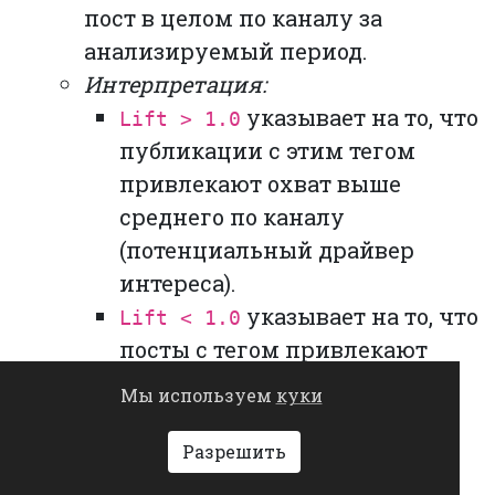
пост в целом по каналу за
анализируемый период.
Интерпретация:
указывает на то, что
Lift > 1.0
публикации с этим тегом
привлекают охват выше
среднего по каналу
(потенциальный драйвер
интереса).
указывает на то, что
Lift < 1.0
посты с тегом привлекают
меньше внимания, чем
Мы используем
куки
типичный пост канала.
ER тега, % (Engagement Rate)
Разрешить