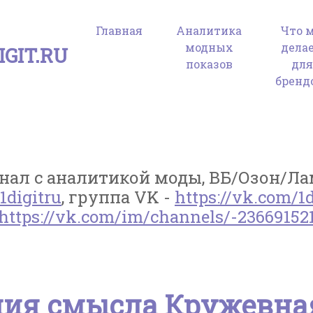
Главная
Аналитика
Что 
модных
дела
GIT.RU
показов
дл
бренд
ал с аналитикой моды, ВБ/Озон/Лам
1digitru
, группа VK -
https://vk.com/1d
https://vk.com/im/channels/-23669152
ния смысла Кружевна