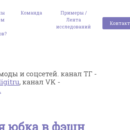
мы
Команда
Примеры /
ем
Лента
Контак
я
исследований
ов?
оды и соцсетей. канал ТГ -
igitru
, канал VK -
1
я юбка в фэшн