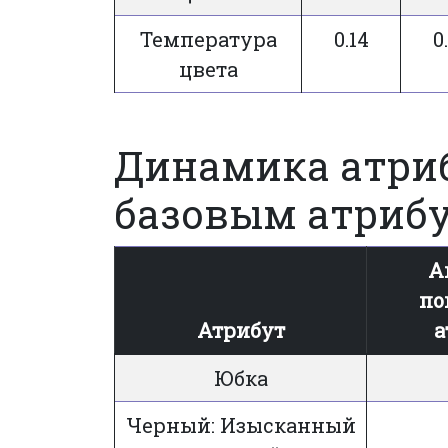
Температура
0.14
0
цвета
Динамика атриб
базовым атрибу
А
по
Атрибут
а
Юбка
Черный: Изысканный