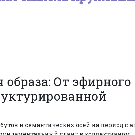
 образа: От эфирного
руктурированной
утов и семантических осей на период с а
т фундаментальный сдвиг в коллективном