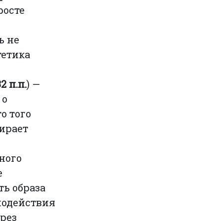
росте
ь не
тетика
32 п.п.
) —
 о
о того
ирает
ного
е
ть образа
имодействия
ерез