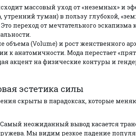
сходит массовый уход от «неземных» и э
а, утренний туман) в пользу глубокой, «зе
. Это переход от мечтательного эскапизма 
альности.
 объема (Volume) и рост женственного ар
и к анатомичности. Мода перестает «прят
ащая акцент на физические контуры и генд
овая эстетика силы
ения скрыты в парадоксах, которые меня
Самый неожиданный вывод касается тра
 кружева. Мы видим резкое падение попул