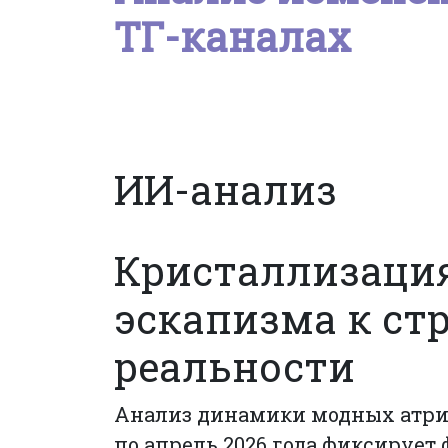
ТГ-каналах
ИИ-анализ
Кристаллизация
эскапизма к ст
реальности
Анализ динамики модных атриб
по апрель 2026 года фиксируе