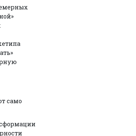
фемерных
мной»
к
хетипа
ать»
ерную
ют само
нсформации
ярности