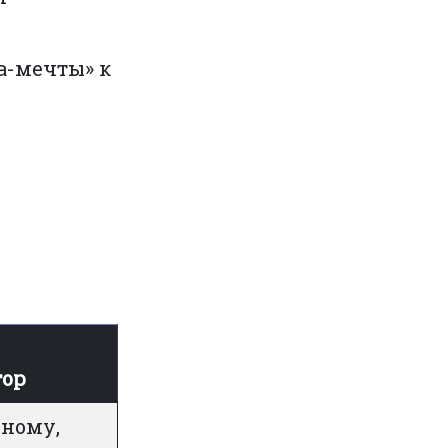
ка-мечты» к
тор
нному,