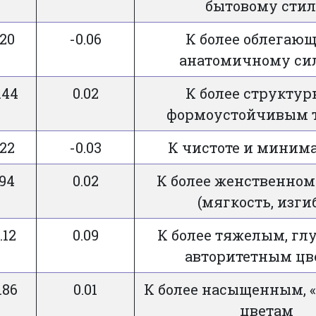
бытовому сти
.20
-0.06
К более облегающ
анатомичному си
.44
0.02
К более структур
формоустойчивым 
.22
-0.03
К чистоте и миним
.94
0.02
К более женственном
(мягкость, изги
.12
0.09
К более тяжелым, гл
авторитетным цв
.86
0.01
К более насыщенным, 
цветам