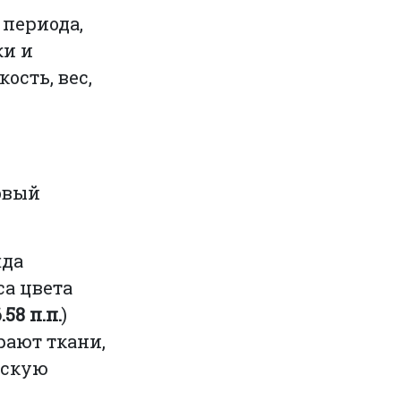
периода,
ки и
кость, вес,
новый
жда
са цвета
.58 п.п.
)
рают ткани,
ескую