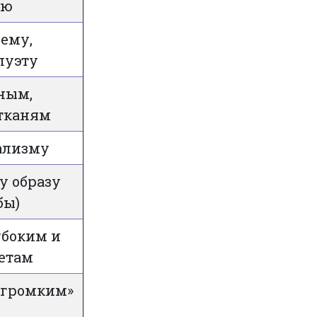
лю
ему,
луэту
ным,
тканям
ализму
у образу
бы)
убоким и
етам
«громким»