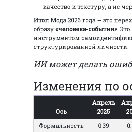
качество и текстуру, а не че
Итог:
Мода 2026 года — это пере
образу
«человека-события»
. Эт
инструментом самоидентифика
структурированной личности.
ИИ может делать оши
Изменения по ос
Апрель
Ап
Ось
2025
2
Формальность
0.39
0