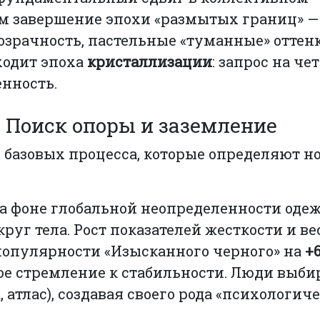
м завершение эпохи «размытых границ» — 
озрачность, пастельные «туманные» оттен
ходит эпоха
кристаллизации
: запрос на чет
нность.
 Поиск опоры и заземление
ри базовых процесса, которые определяют 
а фоне глобальной неопределенности оде
круг тела. Рост показателей жесткости и ве
популярности «Изысканного черного» на
+6
ое стремление к стабильности. Люди выби
 атлас), создавая своего рода «психологич