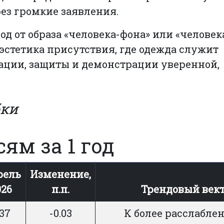
рез громкие заявления.
ход от образа «человека-фона» или «челове
о эстетика присутствия, где одежда служит
ции, защиты и демонстрации уверенной,
бки
ям за 1 год
рель
Изменение,
026
п.п.
Трендовый век
.37
-0.03
К более расслабле