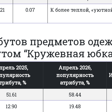
.21
0.07
К более теплой, «уютно
утов предметов одеж
том “Кружевная юбка
прель 2025,
Апрель 2026,
пулярность
популярность
И
трибута, %
атрибута, %
51.61
58.44
12.90
19.48