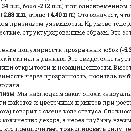
.34 п.п.
, бохо
-2.12 п.п.
) при одновременном 
+2.83 п.п.
, атлас
+4.40 п.п.
). Это означает, что
ся признаком уязвимости. Кружево тепер
 жесткие, структурированные образы. Это эс
дение популярности прозрачных юбок (
-5.
й сигнал в данных. Это свидетельствует
етики открытости и незащищенности. Вмест
имость через прозрачность, носитель выб
ериала.
лизм:
Мы наблюдаем закат эпохи «визуаль
и пайеток и цветочных принтов при рост
ожа) говорит о смене кода статуса. Сложнос
з количество декора, а через глубину вза
х, кто предпочитает транслировать силу ч