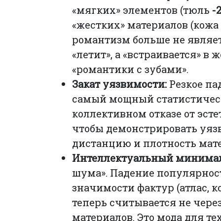
«мягких» элементов (тюль
-2
«жестких» материалов (кожа
романтизм больше не являет
«летит», а «встраивается» в
«романтики с зубами».
Закат уязвимости:
Резкое па
самый мощный статистически
коллективном отказе от эст
чтобы демонстрировать уязв
дистанцию и плотность мат
Интеллектуальный минима
шума». Падение популярност
значимости фактур (атлас, к
теперь считывается не чере
материалов. Это мода для те