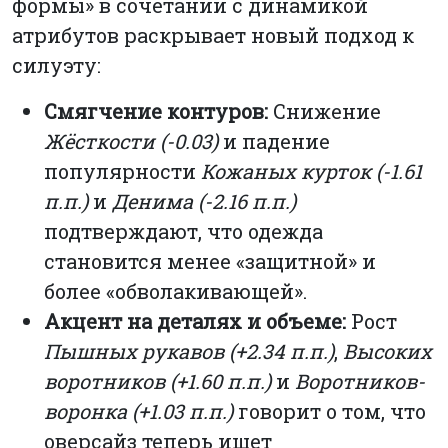
формы» в сочетании с динамикой
атрибутов раскрывает новый подход к
силуэту:
Смягчение контуров:
Снижение
Жёсткости (-0.03)
и падение
популярности
Кожаных курток (-1.61
п.п.)
и
Денима (-2.16 п.п.)
подтверждают, что одежда
становится менее «защитной» и
более «обволакивающей».
Акцент на деталях и объеме:
Рост
Пышных рукавов (+2.34 п.п.)
,
Высоких
воротников (+1.60 п.п.)
и
Воротников-
воронка (+1.03 п.п.)
говорит о том, что
оверсайз теперь ищет