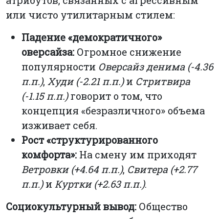
или чисто утилитарным стилем:
Падение «демократичного»
оверсайза:
Огромное снижение
популярности
Оверсайз денима (-4.36
п.п.)
,
Худи (-2.21 п.п.)
и
Стритвира
(-1.15 п.п.)
говорит о том, что
концепция «безразличного» объема
изживает себя.
Рост «структурированного
комфорта»:
На смену им приходят
Ветровки (+4.64 п.п.)
,
Свитера (+2.77
п.п.)
и
Куртки (+2.63 п.п.)
.
Социокультурный вывод:
Общество