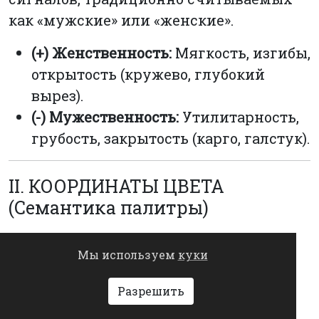
как «мужские» или «женские».
(+) Женственность:
Мягкость, изгибы,
открытость (кружево, глубокий
вырез).
(-) Мужественность:
Утилитарность,
грубость, закрытость (карго, галстук).
II. КООРДИНАТЫ ЦВЕТА
(Семантика палитры)
6. Вес цвета
Мы используем
куки
Ось визуального веса:
Лёгкий ↔
Разрешить
Тяжёлый
О чем это:
Насколько цвет
«давит» на восприятие. Ощущение