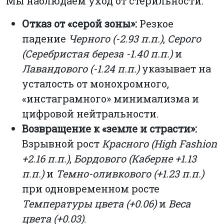
Мы наблюдаем уход от стерильности:
Отказ от «серой зоны»:
Резкое
падение
Черного (-2.93 п.п.)
,
Серого
(Серебристая береза -1.40 п.п.)
и
Лавандового (-1.24 п.п.)
указывает на
усталость от монохромного,
«инстаграмного» минимализма и
цифровой нейтральности.
Возвращение к «земле и страсти»:
Взрывной рост
Красного (High Fashion
+2.16 п.п.)
,
Бордового (Каберне +1.13
п.п.)
и
Темно-оливкового (+1.23 п.п.)
при одновременном росте
Температуры цвета (+0.06)
и
Веса
цвета (+0.03)
.