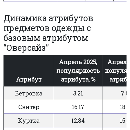
Динамика атрибутов
предметов одежды с
базовым атрибутом
“Оверсайз”
Апрель 2025,
Апрель 
популярность
популя
Атрибут
атрибута, %
атрибу
Ветровка
3.21
7.8
Свитер
16.17
18.
Куртка
12.84
15.