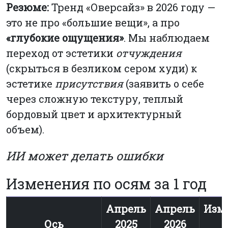
Резюме:
Тренд «Оверсайз» в 2026 году —
это не про «большие вещи», а про
«глубокие ощущения»
. Мы наблюдаем
переход от эстетики
отчуждения
(скрыться в безликом сером худи) к
эстетике
присутствия
(заявить о себе
через сложную текстуру, теплый
бордовый цвет и архитектурный
объем).
ИИ может делать ошибки
Изменения по осям за 1 год
Апрель
Апрель
Изм
Ось
2025
2026