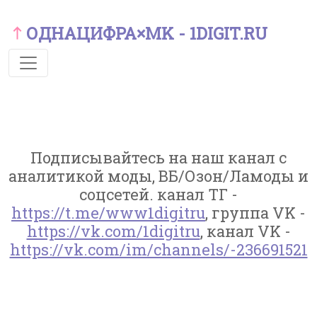
ОДНАЦИФРА×MK - 1DIGIT.RU
Подписывайтесь на наш канал с
аналитикой моды, ВБ/Озон/Ламоды и
соцсетей. канал ТГ -
https://t.me/www1digitru
, группа VK -
https://vk.com/1digitru
, канал VK -
https://vk.com/im/channels/-236691521