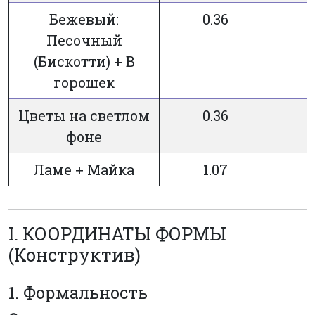
Бежевый:
0.36
3
Песочный
(Бискотти) + В
горошек
Цветы на светлом
0.36
3
фоне
Ламе + Майка
1.07
3
I. КООРДИНАТЫ ФОРМЫ
(Конструктив)
1. Формальность