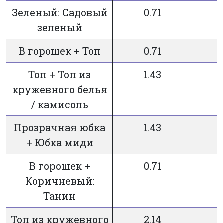
Зеленый: Садовый
0.71
7
зеленый
В горошек + Топ
0.71
7
Топ + Топ из
1.43
7
кружевного белья
/ камисоль
Прозрачная юбка
1.43
7
+ Юбка миди
В горошек +
0.71
7
Коричневый:
Танин
Топ из кружевного
2.14
7