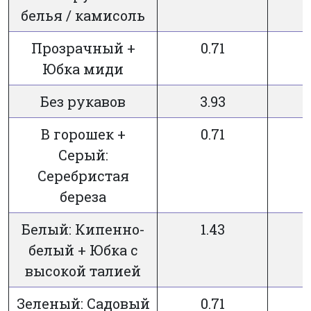
белья / камисоль
Прозрачный +
0.71
7
Юбка миди
Без рукавов
3.93
7
В горошек +
0.71
7
Серый:
Серебристая
береза
Белый: Кипенно-
1.43
7
белый + Юбка с
высокой талией
Зеленый: Садовый
0.71
7