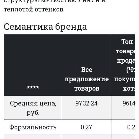
теплотой оттенков.
Семантика бренда
Топ 1
товаро
прода
Все
(Чт
предложение
покупа
****
товаров
хотя
Средняя цена,
9732.24
9614.
руб.
Формальность
0.27
0.28