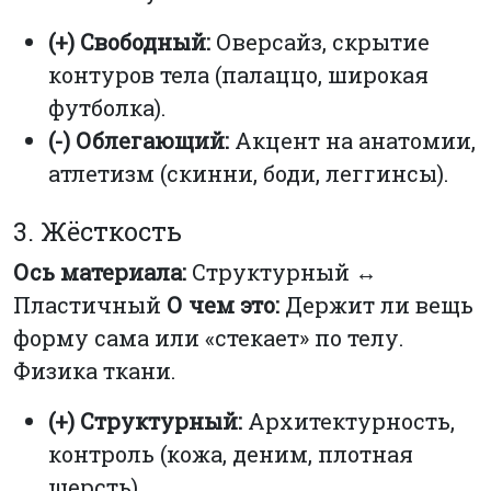
(+) Свободный:
Оверсайз, скрытие
контуров тела (палаццо, широкая
футболка).
(-) Облегающий:
Акцент на анатомии,
атлетизм (скинни, боди, леггинсы).
3. Жёсткость
Ось материала:
Структурный ↔
Пластичный
О чем это:
Держит ли вещь
форму сама или «стекает» по телу.
Физика ткани.
(+) Структурный:
Архитектурность,
контроль (кожа, деним, плотная
шерсть).