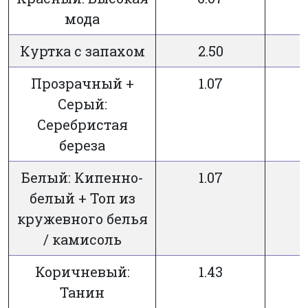
мода
Куртка с запахом
2.50
7
Прозрачный +
1.07
7
Серый:
Серебристая
береза
Белый: Кипенно-
1.07
7
белый + Топ из
кружевного белья
/ камисоль
Коричневый:
1.43
7
Танин