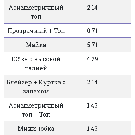
Асимметричный
2.14
7
топ
Прозрачный + Топ
0.71
7
Майка
5.71
7
Юбка с высокой
4.29
7
талией
Блейзер + Куртка с
2.14
7
запахом
Асимметричный
1.43
7
топ + Топ
Мини-юбка
1.43
7