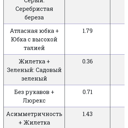
Серебристая
береза
Атласная юбка +
1.79
3
Юбка с высокой
талией
Жилетка +
0.36
3
Зеленый: Садовый
зеленый
Без рукавов +
0.71
3
Люрекс
Асимметричность
1.43
3
+ Жилетка