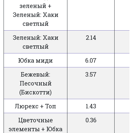
зеленый +
Зеленый: Хаки
светлый
Зеленый: Хаки
2.14
7
светлый
Юбка миди
6.07
7
Бежевый:
3.57
7
Песочный
(Бискотти)
Люрекс + Топ
1.43
3
Цветочные
0.36
3
элементы + Юбка