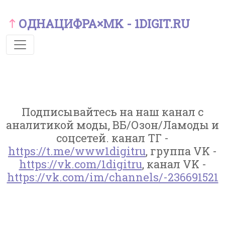
ОДНАЦИФРА×MK - 1DIGIT.RU
Подписывайтесь на наш канал с
аналитикой моды, ВБ/Озон/Ламоды и
соцсетей. канал ТГ -
https://t.me/www1digitru
, группа VK -
https://vk.com/1digitru
, канал VK -
https://vk.com/im/channels/-236691521