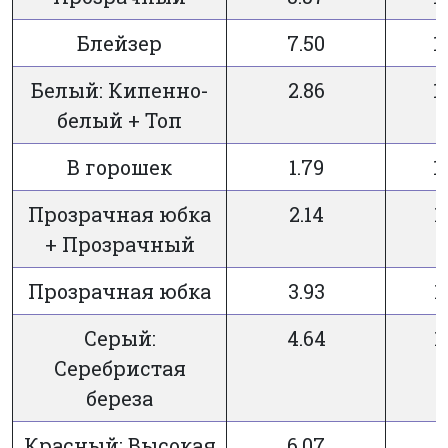
Блейзер
7.50
1
Белый: Кипенно-
2.86
1
белый + Топ
В горошек
1.79
1
Прозрачная юбка
2.14
1
+ Прозрачный
Прозрачная юбка
3.93
1
Серый:
4.64
1
Серебристая
береза
Красный: Высокая
6.07
7