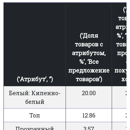
(‘
тов
атри
(‘Доля
%’, ‘
товаров с
това
атрибутом,
про
%’, ‘Все
(
предложение
поку
(‘Атрибут’, ‘’)
товаров’)
хот
Белый: Кипенно-
20.00
2
белый
Топ
12.86
2
Прозрачный
3.57
1