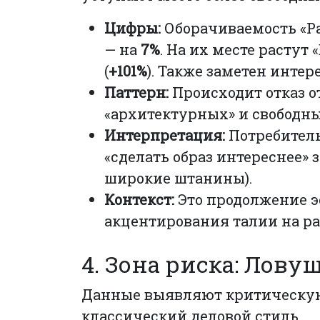
Цифры:
Оборачиваемость «Р
— на
7%
. На их месте растут 
(
+101%
). Также заметен интере
Паттерн:
Происходит отказ о
«архитектурных» и свободны
Интерпретация:
Потребитель
«сделать образ интереснее» 
широкие штанины).
Контекст:
Это продолжение 
акцентирования талии на ра
4. Зона риска: Лов
Данные выявляют критическую 
классический деловой стиль.