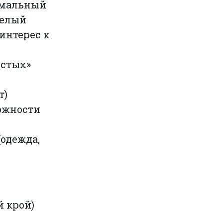
омальный
 Белый
 интерес к
истых»
т)
ложности
(одежда,
 крой)