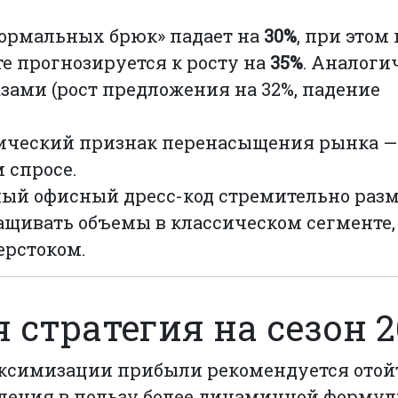
ормальных брюк» падает на
30%
, при этом
те прогнозируется к росту на
35%
. Аналоги
азами (рост предложения на 32%, падение
ический признак перенасыщения рынка —
 спросе.
й офисный дресс-код стремительно разм
щивать объемы в классическом сегменте,
ерстоком.
стратегия на сезон 2
ксимизации прибыли рекомендуется отой
ления в пользу более динамичной формул