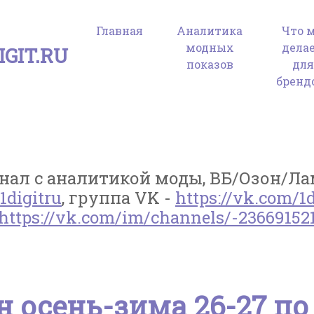
Главная
Аналитика
Что 
модных
дела
GIT.RU
показов
дл
бренд
ал с аналитикой моды, ВБ/Озон/Лам
1digitru
, группа VK -
https://vk.com/1d
https://vk.com/im/channels/-23669152
н осень-зима 26-27 по