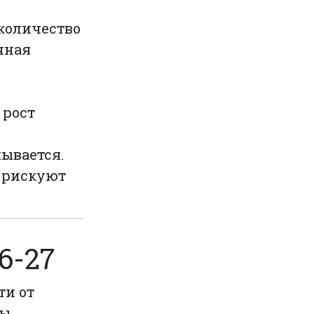
 количество
чная
 рост
ывается.
 рискуют
6-27
ти от
ы.