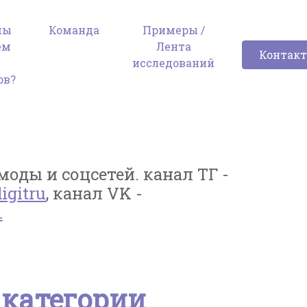
мы
Команда
Примеры /
ем
Лента
Контак
я
исследований
ов?
оды и соцсетей. канал ТГ -
igitru
, канал VK -
1
 категории