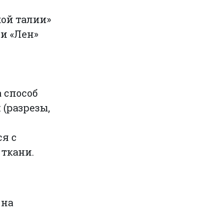
кой талии»
 и «Лен»
 способ
 (разрезы,
ся с
ткани.
 на