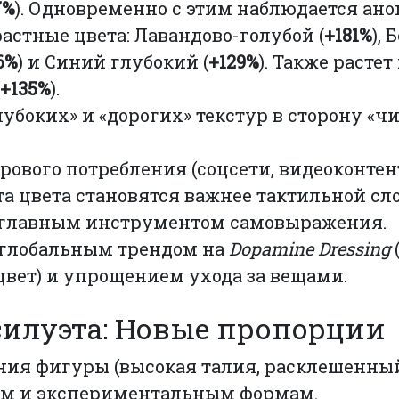
7%
). Одновременно с этим наблюдается ан
растные цвета: Лавандово-голубой (
+181%
),
6%
) и Синий глубокий (
+129%
). Также растет
+135%
).
убоких» и «дорогих» текстур в сторону «ч
рового потребления (соцсети, видеоконтен
та цвета становятся важнее тактильной с
я главным инструментом самовыражения.
 глобальным трендом на
Dopamine Dressing
вет) и упрощением ухода за вещами.
силуэта: Новые пропорции
ния фигуры (высокая талия, расклешенный
ым и экспериментальным формам.