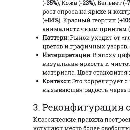
(
-35%
), Кожа (
-23%
), Вельвет (
-
рост спроса на яркие и конт
(
+84%
), Красный георгин (
+10
анималистичным принтам (
Паттерн:
Рынок уходит от «гл
цветов и графичных узоров.
Интерпретация:
В эпоху циф
визуальная яркость и чисто
материала. Цвет становитс
Контекст:
Это коррелирует с
вызывающая радость через ц
3. Реконфигурация 
Классические правила построе
уступают место более свободн