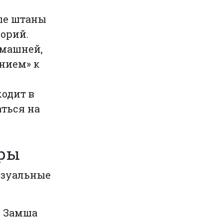
ные штаны
горий.
омашней,
нием» к
ходит в
аться на
уры
изуальные
: Замша