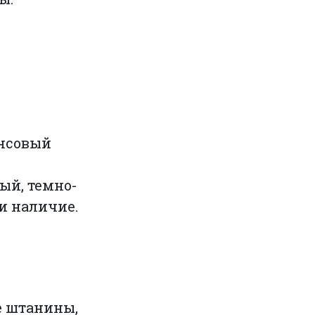
инсовый
ый, темно-
и наличие.
е штанины,