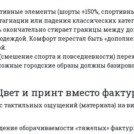
ртивные элементы (шорты +150%, спортив
 стагнации или падения классических кате
 окончательно стирает границы между д
одеждой. Комфорт перестал быть «дополне
ой.
(смешение спорта и повседневности) пере
сложные городские образы должны базиров
 Цвет и принт вместо факт
с тактильных ощущений (материала) на в
дение оборачиваемости «тяжелых» фактур