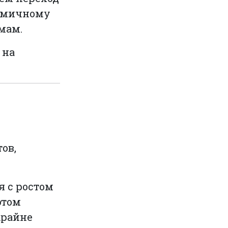
намичному
мам.
 на
ов,
я с ростом
этом
крайне