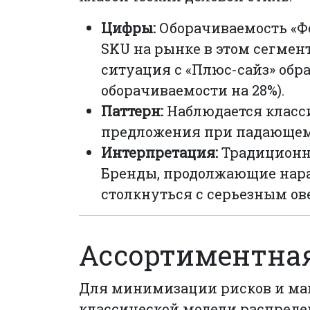
Цифры:
Оборачиваемость «Ф
SKU на рынке в этом сегмен
ситуация с «Плюс-сайз» обр
оборачиваемости на 28%).
Паттерн:
Наблюдается класс
предложения при падающем
Интерпретация:
Традиционны
Бренды, продолжающие нара
столкнуться с серьезным ов
Ассортиментная 
Для минимизации рисков и ма
классической модели распреде