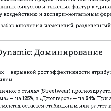
ванных силуэтов и тяжелых фактур к «ди
му воздействию и экспериментальным фор
азбор ключевых изменений, разделенный
t-Dynamic: Доминирование
 — взрывной рост эффективности атрибут
илем.
ичного стиля» (Streetwear) прогнозируетс
юма» — на
125%
, а «Джоггеров» — на
64%
. При 
егментах остается стабильным или растет 