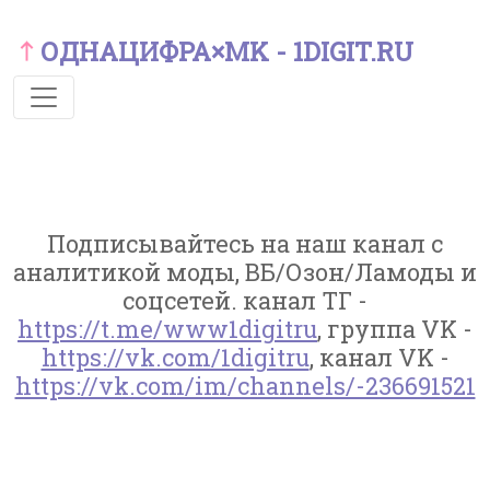
ОДНАЦИФРА×MK - 1DIGIT.RU
Подписывайтесь на наш канал с
аналитикой моды, ВБ/Озон/Ламоды и
соцсетей. канал ТГ -
https://t.me/www1digitru
, группа VK -
https://vk.com/1digitru
, канал VK -
https://vk.com/im/channels/-236691521