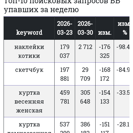
Топ-10 поисковых запросов ВБ
упавших за неделю
2026-
2026-
изм.,
keyword
03-23
03-30
изм.
%
наклейки
179
2 712
-176
-98.4
котики
037
325
скетчбук
197
29
-168
-84.9
881
709
172
куртка
459
305
-154
-33.5
весенняя
781
648
133
женская
куртка
537
386
-151
-28.13
демисезонная
299
182
117