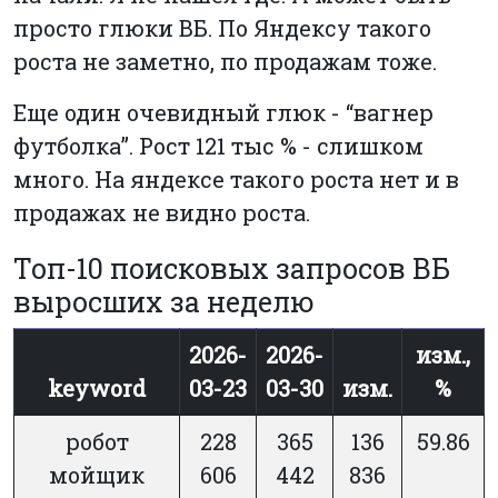
просто глюки ВБ. По Яндексу такого
роста не заметно, по продажам тоже.
Еще один очевидный глюк - “вагнер
футболка”. Рост 121 тыс % - слишком
много. На яндексе такого роста нет и в
продажах не видно роста.
Топ-10 поисковых запросов ВБ
выросших за неделю
2026-
2026-
изм.,
keyword
03-23
03-30
изм.
%
робот
228
365
136
59.86
мойщик
606
442
836