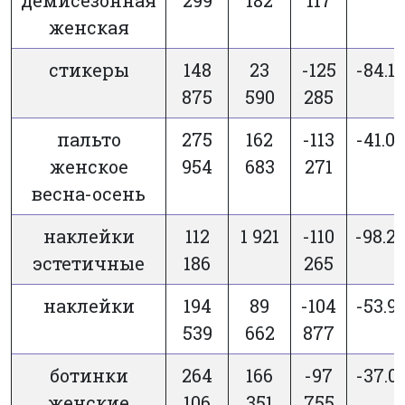
женская
стикеры
148
23
-125
-84.15
875
590
285
пальто
275
162
-113
-41.05
женское
954
683
271
весна-осень
наклейки
112
1 921
-110
-98.2
эстетичные
186
265
наклейки
194
89
-104
-53.91
539
662
877
ботинки
264
166
-97
-37.01
женские
106
351
755