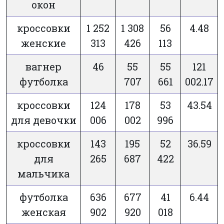
окон
кроссовки
1 252
1 308
56
4.48
женские
313
426
113
вагнер
46
55
55
121
футболка
707
661
002.17
кроссовки
124
178
53
43.54
для девочки
006
002
996
кроссовки
143
195
52
36.59
для
265
687
422
мальчика
футболка
636
677
41
6.44
женская
902
920
018