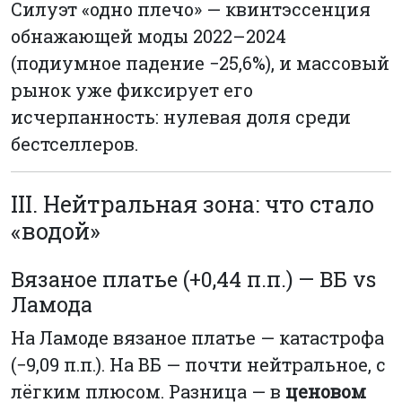
Силуэт «одно плечо» — квинтэссенция
обнажающей моды 2022–2024
(подиумное падение −25,6%), и массовый
рынок уже фиксирует его
исчерпанность: нулевая доля среди
бестселлеров.
III. Нейтральная зона: что стало
«водой»
Вязаное платье (+0,44 п.п.) — ВБ vs
Ламода
На Ламоде вязаное платье — катастрофа
(−9,09 п.п.). На ВБ — почти нейтральное, с
лёгким плюсом. Разница — в
ценовом