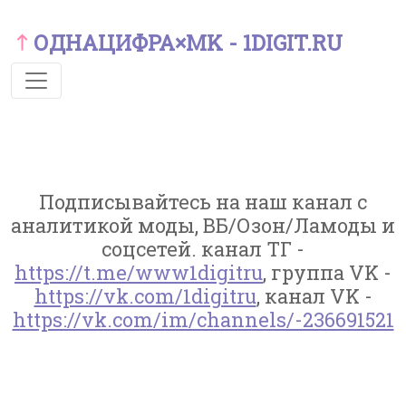
ОДНАЦИФРА×MK - 1DIGIT.RU
Подписывайтесь на наш канал с
аналитикой моды, ВБ/Озон/Ламоды и
соцсетей. канал ТГ -
https://t.me/www1digitru
, группа VK -
https://vk.com/1digitru
, канал VK -
https://vk.com/im/channels/-236691521