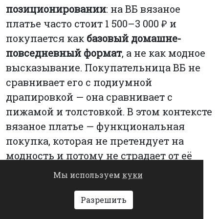
позиционировании
: на ВБ вязаное
платье часто стоит 1 500–3 000 ₽ и
покупается как
базовый домашне-
повседневный формат
, а не как модное
высказывание. Покупательница ВБ не
сравнивает его с подиумной
драпировкой — она сравнивает с
пижамой и толстовкой. В этом контексте
вязаное платье — функциональная
покупка, которая не претендует на
модность и потому не страдает от её
отсутствия.
Мы используем
куки
Атласное платье (−0,18 п.п.) — на
Разрешить
грани