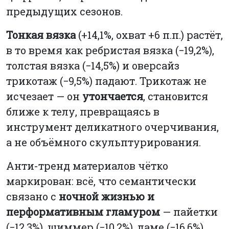
предыдущих сезонов.
Тонкая вязка
(+14,1%, охват +6 п.п.) растёт,
в то время как ребристая вязка (−19,2%),
толстая вязка (−14,5%) и оверсайз
трикотаж (−9,5%) падают. Трикотаж не
исчезает — он
утончается
, становится
ближе к телу, превращаясь в
инструмент деликатного очерчивания,
а не объёмного скульптурирования.
Анти-тренд материалов чётко
маркирован: всё, что семантически
связано с
ночной жизнью и
перформативным гламуром
— пайетки
(−12,3%), шиммер (−10,2%), ламе (−16,6%),