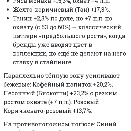
Ряса монаха +15,3%, охват +4 п.п.
Желто-коричневый (Тан) +17,3%.
Танин +2,3% по доле, но +7 п.п. по
охвату (с 53 до 60%) — классический
паттерн «предбольшого роста», когда
бренды уже вводят цвет в
коллекции, но ещё не делают на него
ставку в стайлинге.
Параллельно тёплую зону усиливают
бежевые: Кофейный напиток +20,2%,
Песочный (Бискотти) +23,2% с резким
ростом охвата (+7 п.п.). Розовый
Коричневато-розовый +13,7%.
На противоположном полюсе: Синий