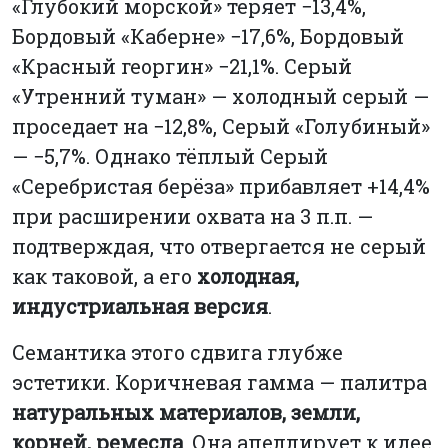
«Глубокий морской» теряет −13,4%,
Бордовый «Каберне» −17,6%, Бордовый
«Красный георгин» −21,1%. Серый
«Утренний туман» — холодный серый —
проседает на −12,8%, Серый «Голубиный»
— −5,7%. Однако тёплый Серый
«Серебристая берёза» прибавляет +14,4%
при расширении охвата на 3 п.п. —
подтверждая, что отвергается не серый
как таковой, а его
холодная,
индустриальная версия
.
Семантика этого сдвига глубже
эстетики. Коричневая гамма — палитра
натуральных материалов, земли,
корней, ремесла
. Она апеллирует к идее