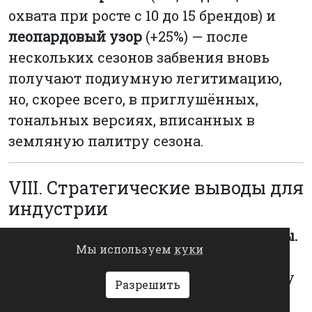
охвата при росте с 10 до 15 брендов) и
леопардовый узор
(+25%) — после
нескольких сезонов забвения вновь
получают подиумную легитимацию,
но, скорее всего, в приглушённых,
тональных версиях, вписанных в
земляную палитру сезона.
VIII. Стратегические выводы для
индустрии
1. Пересмотр ассортиментной матрицы.
Мы используем
куки
Бренды масс-маркета,
инвестировавшие в стритвир-эстетику
Разрешить
и мини-силуэты последние пять лет,