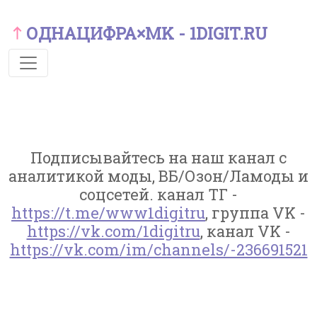
ОДНАЦИФРА×MK - 1DIGIT.RU
Подписывайтесь на наш канал с
аналитикой моды, ВБ/Озон/Ламоды и
соцсетей. канал ТГ -
https://t.me/www1digitru
, группа VK -
https://vk.com/1digitru
, канал VK -
https://vk.com/im/channels/-236691521