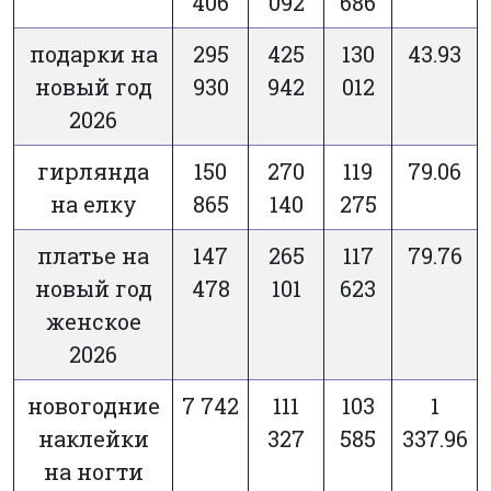
406
092
686
подарки на
295
425
130
43.93
новый год
930
942
012
2026
гирлянда
150
270
119
79.06
на елку
865
140
275
платье на
147
265
117
79.76
новый год
478
101
623
женское
2026
новогодние
7 742
111
103
1
наклейки
327
585
337.96
на ногти