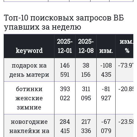
Топ-10 поисковых запросов ВБ
упавших за неделю
2025-
2025-
изм.,
keyword
12-01
12-08
изм.
%
подарок на
146
38
-108
-73.97
день матери
591
156
435
ботинки
393
311
-81
-20.85
женские
022
095
927
зимние
новогодние
284
217
-67
-23.58
наклейки на
415
336
079