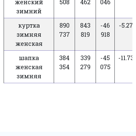
женский
508
462
046
зимний
куртка
890
843
-46
-5.27
зимняя
737
819
918
женская
шапка
384
339
-45
-11.73
женская
354
279
075
зимняя