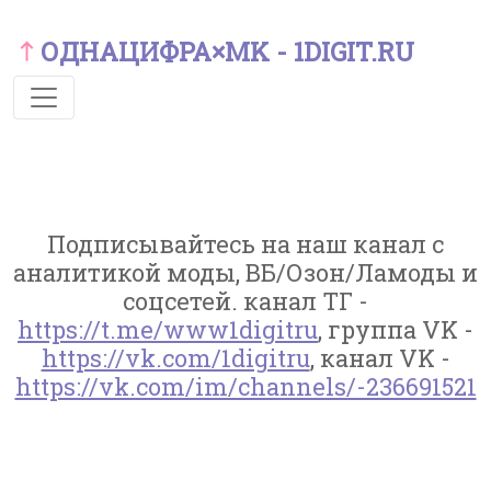
ОДНАЦИФРА×MK - 1DIGIT.RU
Подписывайтесь на наш канал с
аналитикой моды, ВБ/Озон/Ламоды и
соцсетей. канал ТГ -
https://t.me/www1digitru
, группа VK -
https://vk.com/1digitru
, канал VK -
https://vk.com/im/channels/-236691521