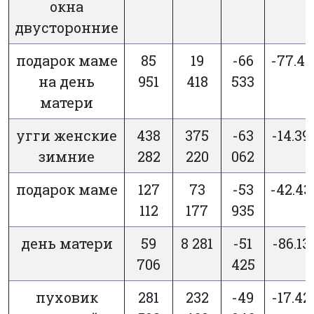
окна
двусторонние
подарок маме
85
19
-66
-77.41
на день
951
418
533
матери
угги женские
438
375
-63
-14.39
зимние
282
220
062
подарок маме
127
73
-53
-42.43
112
177
935
день матери
59
8 281
-51
-86.13
706
425
пуховик
281
232
-49
-17.42