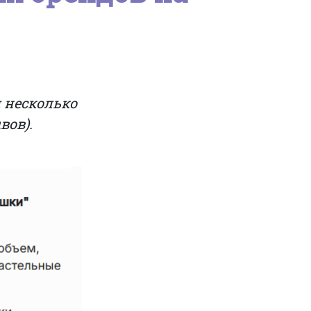
 несколько
вов).