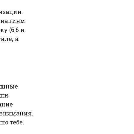
изации.
бинациям
у (6.6 и
иле, и
пешные
Они
ание
 внимания.
но тебе.