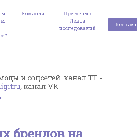
мы
Команда
Примеры /
ем
Лента
Контак
я
исследований
ов?
оды и соцсетей. канал ТГ -
igitru
, канал VK -
1
х брендов на