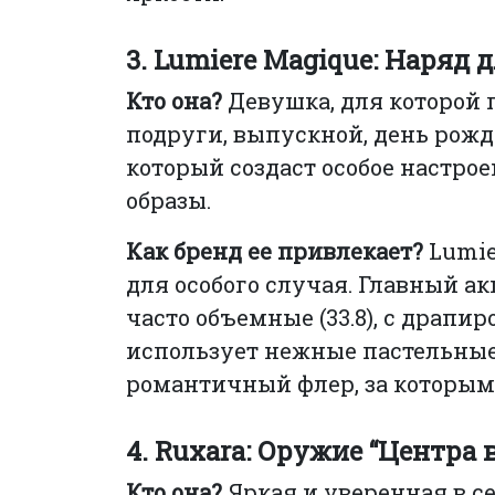
3. Lumiere Magique: Наряд
Кто она?
Девушка, для которой 
подруги, выпускной, день рож
который создаст особое настрое
образы.
Как бренд ее привлекает?
Lumie
для особого случая. Главный ак
часто объемные (33.8), с драпиро
использует нежные пастельные (18
романтичный флер, за которым
4. Ruxara: Оружие “Центра
Кто она?
Яркая и уверенная в с