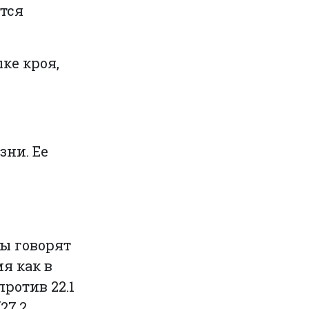
тся
ке кроя,
зни. Ее
ы говорят
мя как в
ротив 22.1
27.2