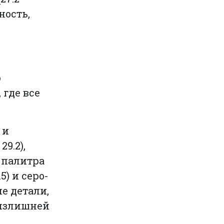
ность,
о
 где все
 и
9.2),
 палитра
) и серо-
е детали,
з излишней