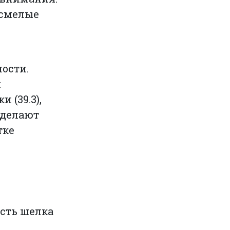
 смелые
ости.
я
 (39.3),
 делают
тке
я
ость шелка