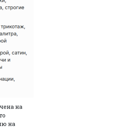
чена на
то
ию на