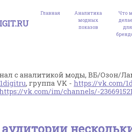
Главная
Аналитика
Что 
модных
дела
GIT.RU
показов
дл
бренд
ал с аналитикой моды, ВБ/Озон/Лам
1digitru
, группа VK -
https://vk.com/1d
https://vk.com/im/channels/-23669152
 аудитории нескольки