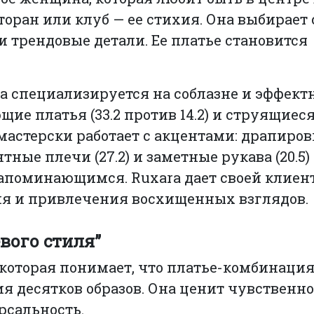
торан или клуб — ее стихия. Она выбирает
 трендовые детали. Ее платье становится
a специализируется на соблазне и эффектн
ие платья (33.2 против 14.2) и струящиес
мастерски работает с акцентами: драпировки
ные плечи (27.2) и заметные рукава (20.5)
апоминающимся. Ruxara дает своей клиен
я и привлечения восхищенных взглядов.
евого стиля”
которая понимает, что платье-комбинаци
ия десятков образов. Она ценит чувственн
рсальность.