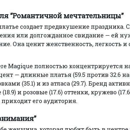
 для “Романтичной мечтательницы”
платье создает предвкушение праздника. 
дения или долгожданное свидание — ей ну
ние. Она ценит женственность, легкость и
re Magique полностью концентрируется н
цент — длинные платья (59.5 против 32.6 на
вками (35.1) и из атласа (29.7). Бренд актив
.9) и розовые (17.6) оттенки, кружево (17.6
 приходит его аудитория.
 внимания”
ебе женщина, которая любит быть в центре