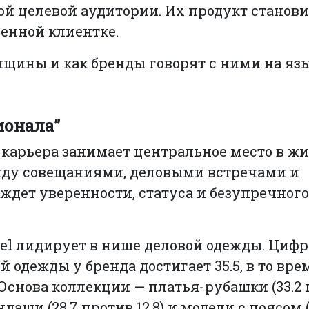
й целевой аудитории. Их продукт станови
енной клиентке.
нщины и как бренды говорят с ними на язы
сионала”
карьера занимает центральное место в жи
жду совещаниями, деловыми встречами и
ждет уверенности, статуса и безупречного
el лидирует в нише деловой одежды. Цифр
й одежды у бренда достигает 35.5, в то вре
 Основа коллекции — платья-рубашки (33.2 п
даши (28.7 против 12.8) и модели с поясом (