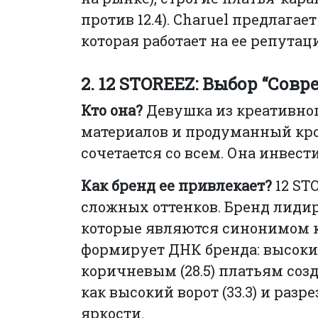
против 12.4). Charuel предлага
которая работает на ее репутац
2. 12 STOREEZ: Выбор “Сов
Кто она?
Девушка из креативног
материалов и продуманный крой
сочетается со всем. Она инвест
Как бренд ее привлекает?
12 ST
сложных оттенков. Бренд лидиру
которые являются синонимом к
формирует ДНК бренда: высокие 
коричневым (28.5) платьям соз
как высокий ворот (33.3) и разр
яркости.