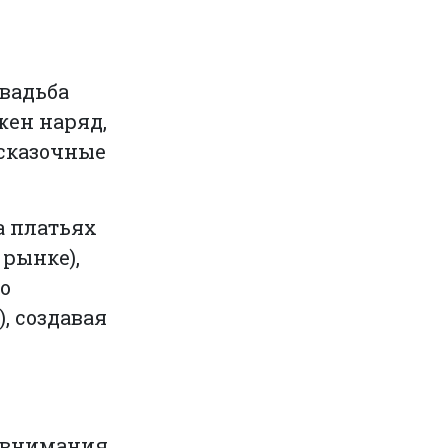
Свадьба
жен наряд,
 сказочные
а платьях
 рынке),
но
), создавая
 внимания.